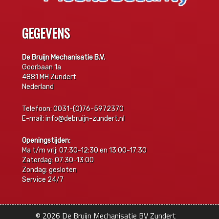
GEGEVENS
De Bruijn Mechanisatie B.V.
Goorbaan 1a
4881 MH Zundert
Nederland
Telefoon: 0031-(0)76-5972370
E-mail: info@debruijn-zundert.nl
Openingstijden:
Ma t/m vrij: 07:30-12:30 en 13:00-17:30
Zaterdag: 07:30-13:00
Zondag: gesloten
Service 24/7
© 2026
De Bruijn Mechanisatie BV Zundert