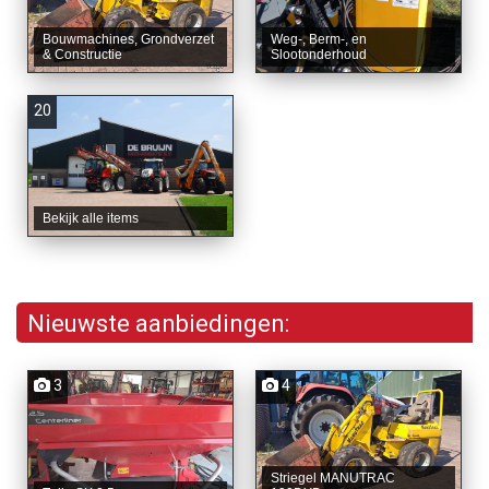
Bouwmachines, Grondverzet
Weg-, Berm-, en
& Constructie
Slootonderhoud
20
Bekijk alle items
Nieuwste aanbiedingen:
3
4
Striegel MANUTRAC