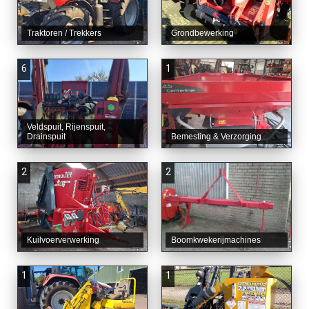
Traktoren / Trekkers
Grondbewerking
6
1
Veldspuit, Rijenspuit,
Drainspuit
Bemesting & Verzorging
2
2
Kuilvoerverwerking
Boomkwekerijmachines
1
1