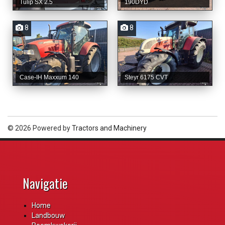
Tulip SX 2.5
190DYD
8
8
Case-IH Maxxum 140
Steyr 6175 CVT
© 2026 Powered by
Tractors and Machinery
Navigatie
Home
Landbouw