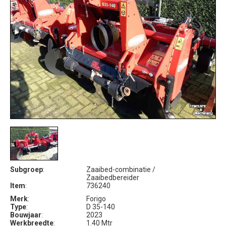
Subgroep
:
Zaaibed-combinatie /
Zaaibedbereider
Item
:
736240
Merk
:
Forigo
Type
:
D 35-140
Bouwjaar
:
2023
Werkbreedte
:
1.40 Mtr