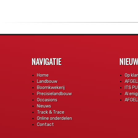
NAVIGATIE
NIEU
Home
Op kla
Landbouw
AFGEL
Boomkwekerij
ITS PU
Precisielandbouw
Al eni
Occasions
AFGELE
Nieuws
Track & Trace
Online onderdelen
Contact