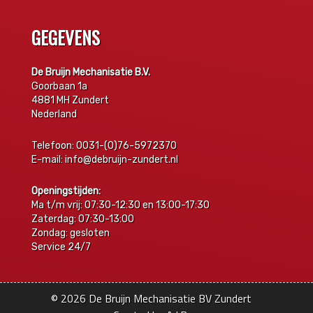
GEGEVENS
De Bruijn Mechanisatie B.V.
Goorbaan 1a
4881 MH Zundert
Nederland
Telefoon: 0031-(0)76-5972370
E-mail: info@debruijn-zundert.nl
Openingstijden:
Ma t/m vrij: 07:30-12:30 en 13:00-17:30
Zaterdag: 07:30-13:00
Zondag: gesloten
Service 24/7
© 2026
De Bruijn Mechanisatie BV Zundert