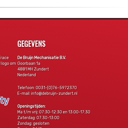
GEGEVENS
Trace
De Bruijn Mechanisatie B.V.
d logo om
Goorbaan 1a
4881 MH Zundert
Nederland
Telefoon: 0031-(0)76-5972370
E-mail: info@debruijn-zundert.nl
Openingstijden:
Ma t/m vrij: 07:30-12:30 en 13:00-17:30
Zaterdag: 07:30-13:00
Zondag: gesloten