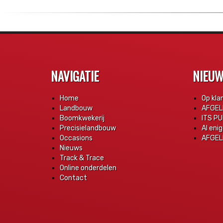
NAVIGATIE
NIEU
Home
Op kla
Landbouw
AFGEL
Boomkwekerij
ITS PU
Precisielandbouw
Al eni
Occasions
AFGELE
Nieuws
Track & Trace
Online onderdelen
Contact